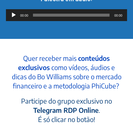
Tocador
00:00
00:00
de
áudio
Quer receber mais
conteúdos
exclusivos
como vídeos, áudios e
dicas do Bo Williams sobre o mercado
financeiro e a metodologia PhiCube?
Participe do grupo exclusivo no
Telegram RDP Online
.
É só clicar no botão!