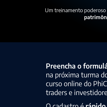
Um treinamento poderoso e
patrimôn
Preencha o formulá
na próxima turma d
curso online do Phi
traders e investidor
O cadastro é
rápido