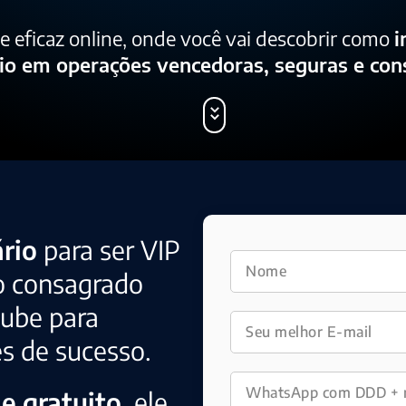
 eficaz online, onde você vai descobrir como
i
io em operações vencedoras, seguras e cons
rio
para ser VIP
o consagrado
Cube para
es de sucesso.
 e gratuito
, ele